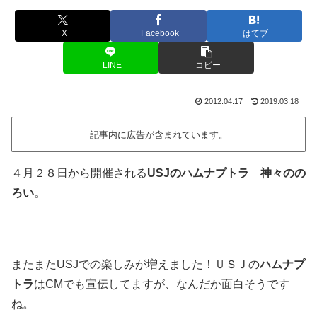
X
Facebook
はてブ
LINE
コピー
2012.04.17
2019.03.18
記事内に広告が含まれています。
４月２８日から開催される
USJのハムナプトラ 神々のの
ろい
。
またまたUSJでの楽しみが増えました！ＵＳＪの
ハムナプ
トラ
はCMでも宣伝してますが、なんだか面白そうです
ね。