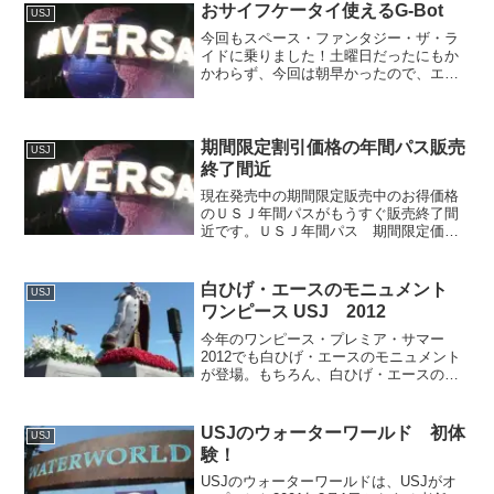
おサイフケータイ使えるG-Bot
USJ
今回もスペース・ファンタジー・ザ・ラ
イドに乗りました！土曜日だったにもか
かわらず、今回は朝早かったので、エク
スプレス・パスを使わずに、10分待ちで
スペース・ファンタジー・ザ・ライドに
乗ることができました！！そんで今回、
スペース・ファンタジー...
期間限定割引価格の年間パス販売
USJ
終了間近
現在発売中の期間限定販売中のお得価格
のＵＳＪ年間パスがもうすぐ販売終了間
近です。ＵＳＪ年間パス 期間限定価格
ゴールドパス 通常22,000円 →
12,500円 プラチナパス 通常28,000円
→ 18,800円販売は2010年６月20...
白ひげ・エースのモニュメント
USJ
ワンピース USJ 2012
今年のワンピース・プレミア・サマー
2012でも白ひげ・エースのモニュメント
が登場。もちろん、白ひげ・エースのモ
ニュメントに行ってきました。
USJのウォーターワールド 初体
USJ
験！
USJのウォーターワールドは、USJがオ