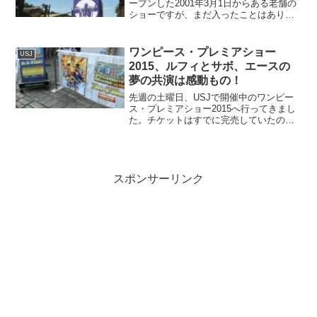
ープンした2001年3月1日からある老舗の
ショーですが、まだ入ったことはありま
せんでした。他のアトラクションに並ん
でいたり、パレードの時間と被っていた
りして、ウォーターワールドを観る機会
ワンピース・プレミアショー
USJ
がなく・・・。...
2015、ルフィとサボ、エースの
夢の共演は感動もの！
先週の土曜日、USJで開催中のワンピー
ス・プレミアショー2015へ行ってきまし
た。チケットはすでに完売していたの
で、当日券をゲットして。ワンピース・
プレミアショー2015の感想ですが、とに
かく、ルフィ、サボ、エースの3兄弟の夢
の共演は感動も...
スポンサーリンク