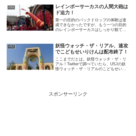
り込みが凄すぎてかなりヤバイ！！気持
ち悪いものの、面白かった！
レインボーサーカスの人間大砲は
USJ
ド迫力！
第一の目的のバックドロップの体験は達
成できなかったですが、もう一つの目的
のレインボーサーカスはしっかり観て来
ました。レインボーサーカス、クライマ
ックスの目玉の人間大砲はド迫力！でし
た。
妖怪ウォッチ・ザ・リアル、速攻
USJ
でこどもせいりけんは配布終了！
ここまでだとは。妖怪ウォッチ・ザ・リ
アル！Twitterで調べていたら、USJの妖
怪ウォッチ・ザ・リアルのこどもせいり
けんはあっというまに速攻で配布終了し
ている様子です。
スポンサーリンク