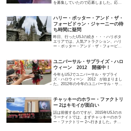
を募集していたので応募しました。応募
の締め切りは３月17日まで。任期は４月
１日から９月30日までということです。
当選すると、2010年4月1日～9月30日の
ハリー・ポッター・アンド・ザ・
USJ
期...
フォービドゥン・ジャーニーの待
ち時間に疑問
昨日、行ったUSJの続き・・・ハリポタ
エリアでは、人気アトラクション、ハリ
ー・ポッター・アンド・ザ・フォービド
ゥン・ジャーニーへ並ぶことに。待ち時
間、なんと180分（3時間）！
ユニバーサル・サプライズ・ハロ
USJ
ウィーン 2012 開催中！
今年もUSJでユニバーサル・サプライ
ズ・ハロウィーン 2012 が始まりまし
た。2012年の今年のユニバーサル・サプ
ライズ・ハロウィーンも楽しそうす。特
にUSJ ハロウィーン・ホラー・ナイトが
パワーアップして、面白そうです。去年
チャッキーのホラー・ファクトリ
USJ
のハロウィー...
ー 2はキモイが面白い
話は前後するのですが、2015年USJのホ
ラーナイトでは、まずチャッキーのホラ
ー・ファクトリー 2へ行きました。チャ
ッキーのホラー・ファクトリー 2は、造