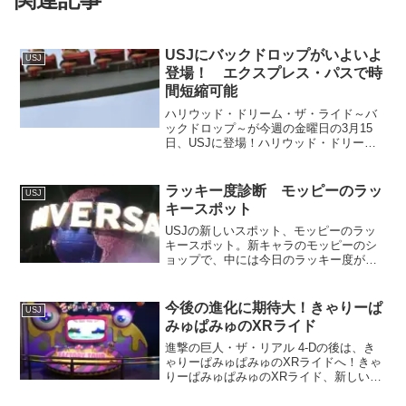
USJにバックドロップがいよいよ
USJ
登場！ エクスプレス・パスで時
間短縮可能
ハリウッド・ドリーム・ザ・ライド～バ
ックドロップ～が今週の金曜日の3月15
日、USJに登場！ハリウッド・ドリー
ム・ザ・ライド～バックドロップ～と
は、ハリウッド・ドリーム・ザ・ライド
が後ろ向きに走行するという、スリリン
ラッキー度診断 モッピーのラッ
USJ
グなコースターです。
キースポット
USJの新しいスポット、モッピーのラッ
キースポット。新キャラのモッピーのシ
ョップで、中には今日のラッキー度が診
断できます。せっかくなんでモッピーの
ラッキースポットで今日のラッキー度を
診断することにしました。モッピーのラ
今後の進化に期待大！きゃりーぱ
USJ
ッキースポット
みゅぱみゅのXRライド
進撃の巨人・ザ・リアル 4-Dの後は、き
ゃりーぱみゅぱみゅのXRライドへ！きゃ
りーぱみゅぱみゅのXRライド、新しいラ
イド系アトラクションで、今後のUSJの
更なる進化を匂わせるものでした。