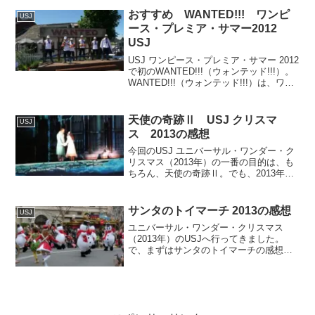
おすすめ WANTED!!! ワンピ
USJ
ース・プレミア・サマー2012
USJ
USJ ワンピース・プレミア・サマー 2012
で初のWANTED!!!（ウォンテッド!!!）。
WANTED!!!（ウォンテッド!!!）は、ワン
ピースエリア内で開催されるストリート
ショー。これがなかなかオススメのショ
ーです。
天使の奇跡Ⅱ USJ クリスマ
USJ
ス 2013の感想
今回のUSJ ユニバーサル・ワンダー・ク
リスマス（2013年）の一番の目的は、も
ちろん、天使の奇跡Ⅱ。でも、2013年の
天使の奇跡Ⅱの場所取りは出遅れてしま
いました・・・
サンタのトイマーチ 2013の感想
USJ
ユニバーサル・ワンダー・クリスマス
（2013年）のUSJへ行ってきました。
で、まずはサンタのトイマーチの感想で
す。